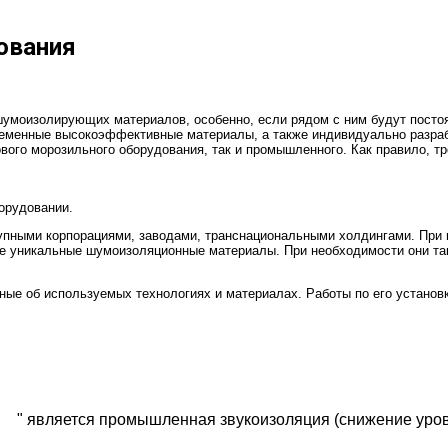
ования
шумоизолирующих материалов, особенно, если рядом с ним будут посто
еменные высокоэффективные материалы, а также индивидуально разраб
ого морозильного оборудования, так и промышленного. Как правило, тр
орудовании.
упными корпорациями, заводами, транснациональными холдингами. При 
ые уникальные шумоизоляционные материалы. При необходимости они та
ые об используемых технологиях и материалах. Работы по его установ
йд
" является промышленная звукоизоляция (снижение ур